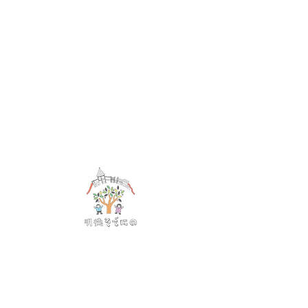
社会福祉法人 千葉明徳会
明徳そでにの保育園
募集人数
空き状況については習志野市ホーム
ぺージにてご確認ください。
入園申請、決定については習志野市
となります。